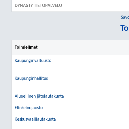
DYNASTY TIETOPALVELU
Savo
To
Toimielimet
Kaupunginvaltuusto
Kaupunginhallitus
Alueellinen jätelautakunta
Elinkeinojaosto
Keskusvaalilautakunta