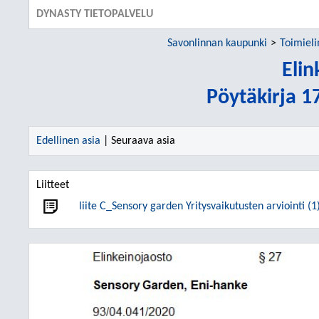
DYNASTY TIETOPALVELU
Savonlinnan kaupunki
Toimiel
Elin
Pöytäkirja 1
Edellinen asia
| Seuraava asia
Liitteet
liite C_Sensory garden Yritysvaikutusten arviointi (1