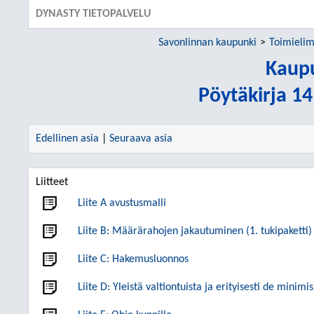
DYNASTY TIETOPALVELU
Savonlinnan kaupunki
Toimielim
Kaupu
Pöytäkirja 1
Edellinen asia
|
Seuraava asia
Liitteet
Liite A avustusmalli
Liite B: Määrärahojen jakautuminen (1. tukipaketti)
Liite C: Hakemusluonnos
Liite D: Yleistä valtiontuista ja erityisesti de minimis