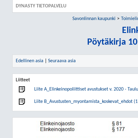
DYNASTY TIETOPALVELU
Savonlinnan kaupunki
Toimiel
Elin
Pöytäkirja 1
Edellinen asia
|
Seuraava asia
Liitteet
Liite A_Elinkeinopoliittiset avustukset v. 2020 - Taul
Liite B_Avustusten_myontamista_koskevat_ehdot (1