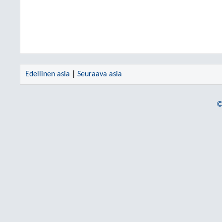
Edellinen asia
|
Seuraava asia
©