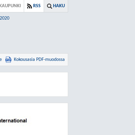
KAUPUNKI
RSS
HAKU
.2020
e
Kokousasia PDF-muodossa