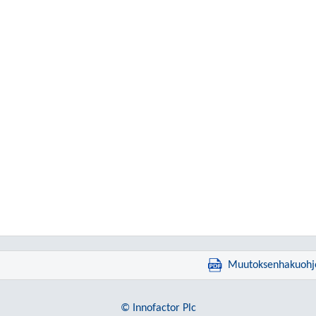
Muutoksenhakuohj
© Innofactor Plc