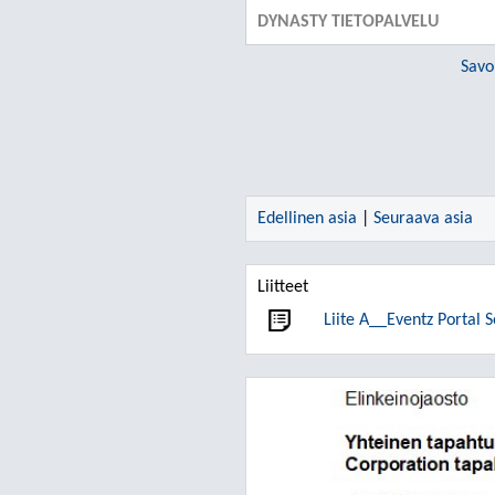
DYNASTY TIETOPALVELU
Savo
Edellinen asia
|
Seuraava asia
Liitteet
Liite A__Eventz Portal 