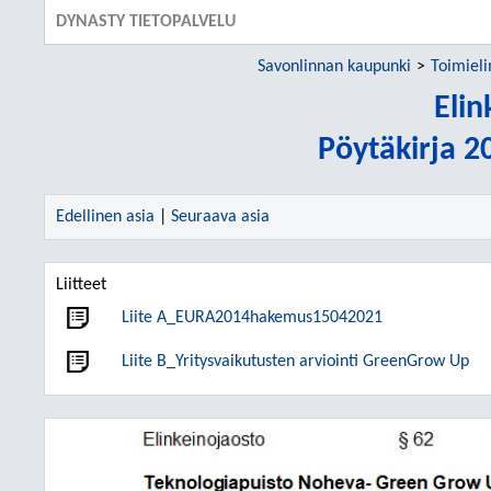
DYNASTY TIETOPALVELU
Savonlinnan kaupunki
Toimiel
Elin
Pöytäkirja 2
Edellinen asia
|
Seuraava asia
Liitteet
Liite A_EURA2014hakemus15042021
Liite B_Yritysvaikutusten arviointi GreenGrow Up