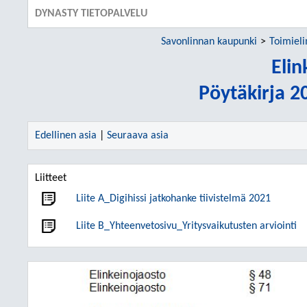
DYNASTY TIETOPALVELU
Savonlinnan kaupunki
Toimiel
Elin
Pöytäkirja 2
Edellinen asia
|
Seuraava asia
Liitteet
Liite A_Digihissi jatkohanke tiivistelmä 2021
Liite B_Yhteenvetosivu_Yritysvaikutusten arviointi