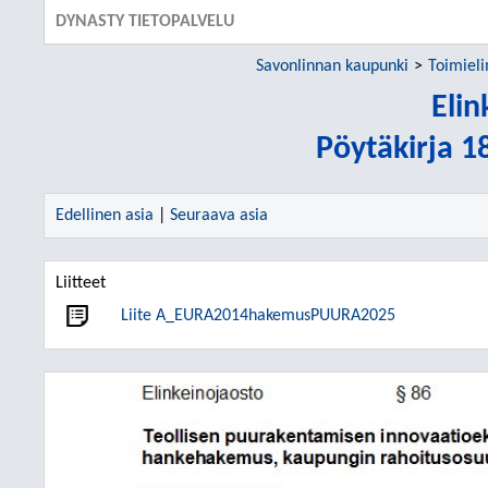
DYNASTY TIETOPALVELU
Savonlinnan kaupunki
Toimiel
Elin
Pöytäkirja 1
Edellinen asia
|
Seuraava asia
Liitteet
Liite A_EURA2014hakemusPUURA2025