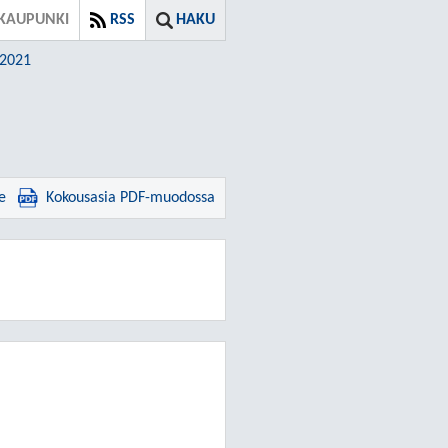
KAUPUNKI
RSS
HAKU
.2021
e
Kokousasia PDF-muodossa