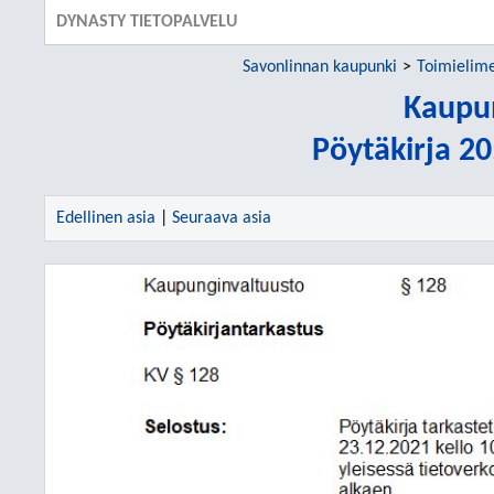
DYNASTY TIETOPALVELU
Savonlinnan kaupunki
Toimielim
Kaupu
Pöytäkirja 2
Edellinen asia
|
Seuraava asia