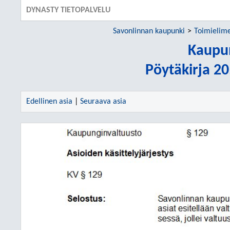
DYNASTY TIETOPALVELU
Savonlinnan kaupunki
Toimielim
Kaupu
Pöytäkirja 2
Edellinen asia
|
Seuraava asia