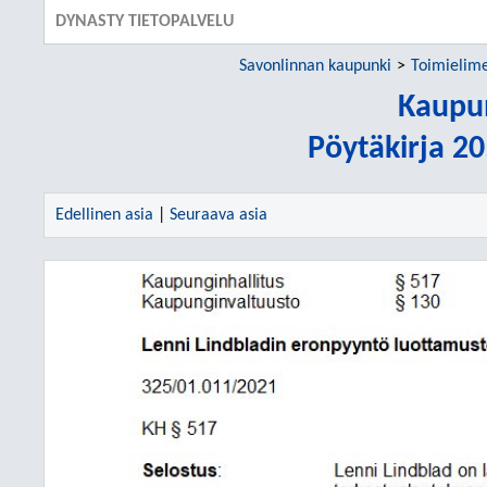
DYNASTY TIETOPALVELU
Savonlinnan kaupunki
Toimielim
Kaupu
Pöytäkirja 2
Edellinen asia
|
Seuraava asia