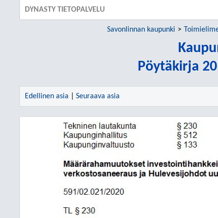
DYNASTY TIETOPALVELU
Savonlinnan kaupunki
Toimielim
Kaupu
Pöytäkirja 2
Edellinen asia
|
Seuraava asia